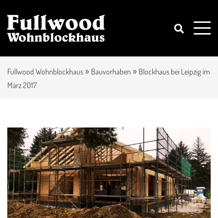
»
»
Fullwood Wohnblockhaus
Bauvorhaben
Blockhaus bei Leipzig im
März 2017