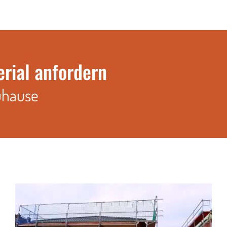
erial anfordern
uhause