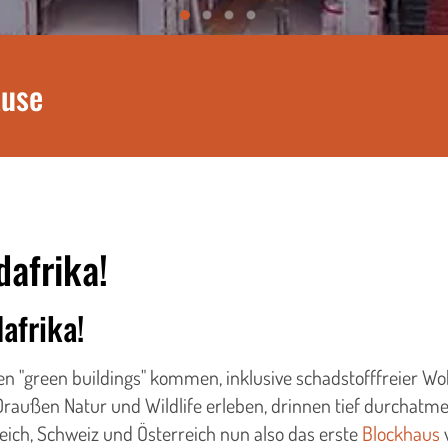
ause
dafrika!
afrika!
en "green buildings" kommen, inklusive schadstofffreier 
raußen Natur und Wildlife erleben, drinnen tief durchatmen
reich, Schweiz und Österreich nun also das erste
Blockhaus
v