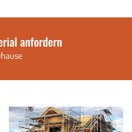
erial anfordern
uhause