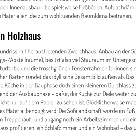
Für den Innenausbau - beispielsweise Fußböden, Aufdachdä
e Materialien, die zum wohltuenden Raumklima beitragen.
en Holzhaus
Grundriss mit heraustretenden Zwerchhaus-Anbau an der Sü
ngs-/Abstellräume), besitzt also viel Stauraum im Unterge
turfarbe und die froschgrünen Fensterrahmen (drinnen sind 
icher Garten rundet das idyllische Gesamtbild außen ab. Da
ie Küche in der Bauphase doch einen kleineren Durchlas
rend der Ausbauphase – dafür, die Küche zur Diele weiter
nicht nur auf dem Papier zu sehen ist. Glücklicherweise mac
es Material benötigt wird. Die Sofalandschaft wurde im Fuß 
 dem Treppenauf- und abgang noch ein Arbeitszimmer und 
hhaus profitieren, ein Schlafzimmer und ein Wohnbad – da