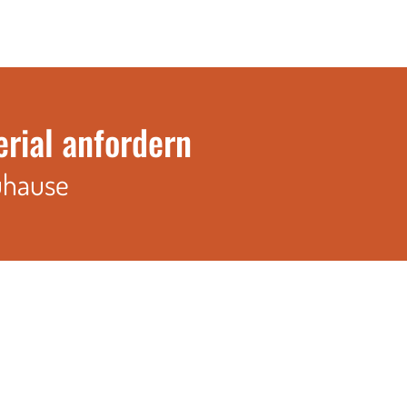
erial anfordern
uhause