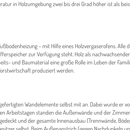
atur in Holzumgebung zwei bis drei Grad höher ist als beisp
Fußbodenheizung – mit Hilfe eines Holzvergaserofens. Alle d
rspeicher zur Verfügung steht. Holz als nachwachsender 
rbeits- und Baumaterial eine große Rolle im Leben der Fami
orstwirtschaft produziert werden.
gefertigten Wandelemente selbst mit an. Dabei wurde er v
arten Arbeitstagen standen die Außenwände und der Zimme
ingedeckt und der gesamte Innenausbau (Trennwände, Böden, 
besitzer selbst. Beim Außenanstrich (gegen Nachdunkeln u