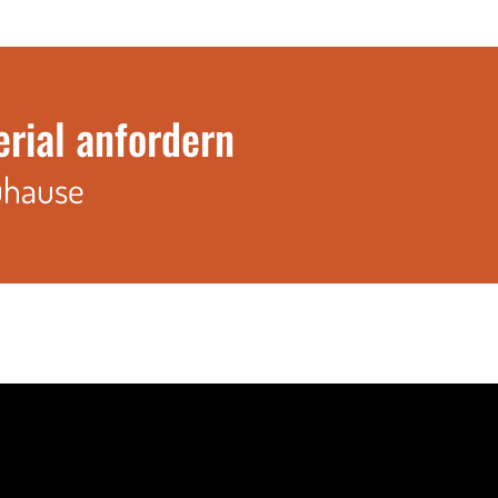
erial anfordern
uhause