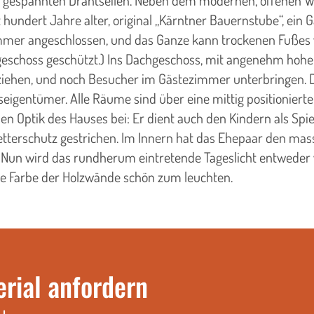
nd gespannten Drahtseilen. Neben dem modernen, offenen W
hundert Jahre alter, original „Kärntner Bauernstube“, ein 
mmer angeschlossen, und das Ganze kann trockenen Fußes v
schoss geschützt.) Ins Dachgeschoss, mit angenehm hohem 
iehen, und noch Besucher im Gästezimmer unterbringen. De
igentümer. Alle Räume sind über eine mittig positionierte
en Optik des Hauses bei: Er dient auch den Kindern als Spi
t Wetterschutz gestrichen. Im Innern hat das Ehepaar den
. Nun wird das rundherum eintretende Tageslicht entweder 
me Farbe der Holzwände schön zum leuchten.
erial anfordern