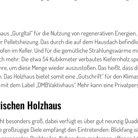
haus „Gurgltal“ für die Nutzung von regenerativen Energi
Pelletsheizung. Das durch die auf dem Hausdach befindli
fen im Keller. Und für die gemütliche Strahlungswärme mi
h mehr: Die etwa 54 Kubikmeter verbautes Kiefernholz sp
Jahre, um diese Menge wieder auszustoßen. Das heißt, dass 
 Das Holzhaus bietet somit eine „Gutschrift“ für den Klim
 mit dem Label „DMBVaktivhaus“. Mehr kann eine Privatper
ischen Holzhaus
icht besonders groß, dabei verfügt es über gut neunzig Qu
 großzügige Diele empfängt den Eintretenden: Blickfang ist