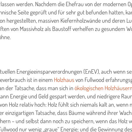
berlassen werden. Nachdem die Ehefrau von der modernen 
chnische Seite geprüft und für sehr gut befunden hatten, k
tion hergestellten, massiven Kiefernholzwände und deren Lu
haften von Massivholz als Baustoff verhelfen zu gesunde
öhne.
 aktuellen Energieeinsparverordnungen (EnEV), auch wenn se
ieverbrauch ist in einem
Holzhaus
von Fullwood erfahrungsg
an der Tatsache, dass man sich in
ökologischen Holzhäuser
 kann Energie und Geld gespart werden, und niedrigere Ra
n Holz relativ hoch: Holz fühlt sich niemals kalt an, wenn
 in der einzigartigen Tatsache, dass Bäume während ihrer
chern – und selbst dann noch zu speichern, wenn das Holz v
llwood nur wenig „graue“ Energie; und die Gewinnung des 