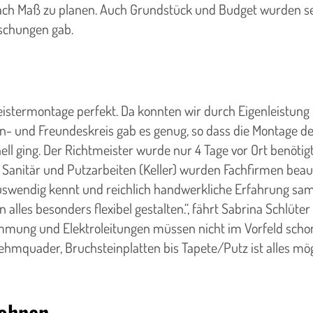
ach Maß zu planen. Auch Grundstück und Budget wurden sel
schungen gab.
istermontage perfekt. Da konnten wir durch Eigenleistung Ge
ien- und Freundeskreis gab es genug, so dass die Montage 
ell ging. Der Richtmeister wurde nur 4 Tage vor Ort benöt
, Sanitär und Putzarbeiten (Keller) wurden Fachfirmen beauft
 auswendig kennt und reichlich handwerkliche Erfahrung s
alles besonders flexibel gestalten.“, fährt Sabrina Schlüte
mmung und Elektroleitungen müssen nicht im Vorfeld scho
r Lehmquader, Bruchsteinplatten bis Tapete/Putz ist alles 
wohnen