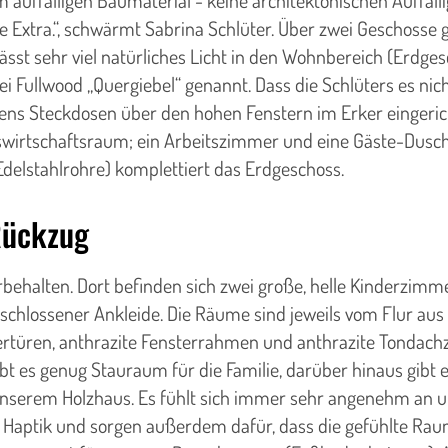
 auffälligen Baumaterial - keine architektonischen Auffälli
e Extra.“, schwärmt Sabrina Schlüter. Über zwei Geschoss
lässt sehr viel natürliches Licht in den Wohnbereich (Erd
 bei Fullwood „Quergiebel“ genannt. Dass die Schlüters es n
gens Steckdosen über den hohen Fenstern im Erker eingeri
uswirtschaftsraum; ein Arbeitszimmer und eine Gäste-Dusch
Edelstahlrohre) komplettiert das Erdgeschoss.
Rückzug
ehalten. Dort befinden sich zwei große, helle Kinderzimme
chlossener Ankleide. Die Räume sind jeweils vom Flur aus
ertüren, anthrazite Fensterrahmen und anthrazite Tondachz
 gibt es genug Stauraum für die Familie, darüber hinaus gi
serem Holzhaus. Es fühlt sich immer sehr angenehm an und 
 Haptik und sorgen außerdem dafür, dass die gefühlte Rau