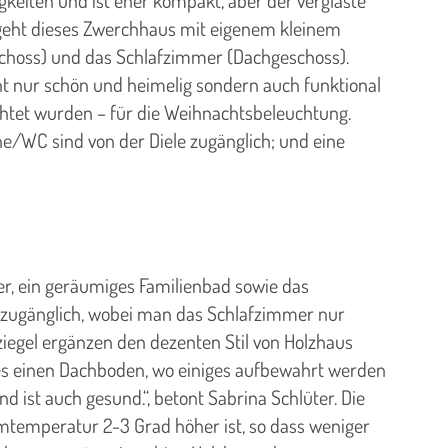
gkeiten und ist eher kompakt, aber der verglaste
e geht dieses Zwerchhaus mit eigenem kleinem
geschoss) und das Schlafzimmer (Dachgeschoss).
icht nur schön und heimelig sondern auch funktional
chtet wurden – für die Weihnachtsbeleuchtung.
e/WC sind von der Diele zugänglich; und eine
r, ein geräumiges Familienbad sowie das
 zugänglich, wobei man das Schlafzimmer nur
iegel ergänzen den dezenten Stil von Holzhaus
bt es einen Dachboden, wo einiges aufbewahrt werden
ist auch gesund.“, betont Sabrina Schlüter. Die
mtemperatur 2-3 Grad höher ist, so dass weniger