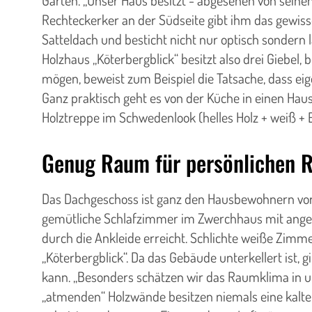
Garten. „Unser Haus besitzt - abgesehen von seinem
Rechteckerker an der Südseite gibt ihm das gewiss
Satteldach und besticht nicht nur optisch sondern 
Holzhaus „Köterbergblick“ besitzt also drei Giebel,
mögen, beweist zum Beispiel die Tatsache, dass ei
Ganz praktisch geht es von der Küche in einen Ha
Holztreppe im Schwedenlook (helles Holz + weiß + 
Genug Raum für persönlichen 
Das Dachgeschoss ist ganz den Hausbewohnern vorb
gemütliche Schlafzimmer im Zwerchhaus mit anges
durch die Ankleide erreicht. Schlichte weiße Zimm
„Köterbergblick“. Da das Gebäude unterkellert ist,
kann. „Besonders schätzen wir das Raumklima in un
„atmenden“ Holzwände besitzen niemals eine kalte